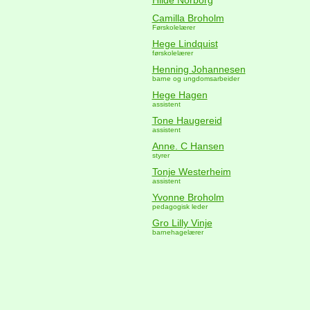
Hilde Norborg
Camilla Broholm
Førskolelærer
Hege Lindquist
førskolelærer
Henning Johannesen
barne og ungdomsarbeider
Hege Hagen
assistent
Tone Haugereid
assistent
Anne. C Hansen
styrer
Tonje Westerheim
assistent
Yvonne Broholm
pedagogisk leder
Gro Lilly Vinje
barnehagelærer