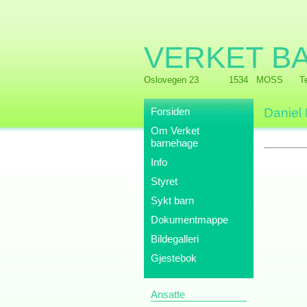
VERKET B
Oslovegen 23
1534 MOSS
T
Forsiden
Daniel
Om Verket
barnehage
Info
Styret
Sykt barn
Dokumentmappe
Bildegalleri
Gjestebok
Ansatte