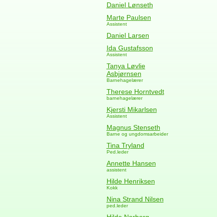
Daniel Lønseth
Marte Paulsen
Assistent
Daniel Larsen
Ida Gustafsson
Assistent
Tanya Løvlie
Asbjørnsen
Barnehagelærer
Therese Horntvedt
barnehagelærer
Kjersti Mikarlsen
Assistent
Magnus Stenseth
Barne og ungdomsarbeider
Tina Tryland
Ped.leder
Annette Hansen
assistent
Hilde Henriksen
Kokk
Nina Strand Nilsen
ped.leder