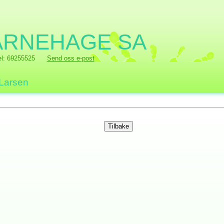
ARNEHAGE SA
el: 69255525
Send oss e-post
 Larsen